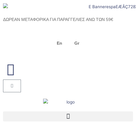
Μετάβαση
στο
περιεχόμενο
ΔΩΡΕΑΝ ΜΕΤΑΦΟΡΙΚΑ ΓΙΑ ΠΑΡΑΓΓΕΛΙΕΣ ΑΝΩ ΤΩΝ 59€
En
Gr
Cart
Menu
Products search