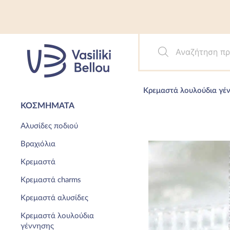
Μετάβαση
στο
περιεχόμενο
Products
search
Κρεμαστά λουλούδια γέ
ΚΟΣΜΉΜΑΤΑ
Αλυσίδες ποδιού
Page
Page
Βραχιόλια
Κρεμαστά
Κρεμαστά charms
Κρεμαστά αλυσίδες
Κρεμαστά λουλούδια
γέννησης