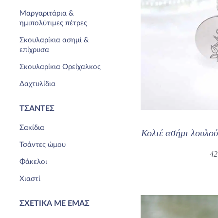
Μαργαριτάρια &
ημιπολύτιμες πέτρες
Σκουλαρίκια ασημί &
επίχρυσα
Σκουλαρίκια Ορείχαλκος
Δαχτυλίδια
ΤΣΆΝΤΕΣ
Σακίδια
Κολιέ ασήμι λουλού
Τσάντες ώμου
42
Φάκελοι
Χιαστί
ΣΧΕΤΙΚΆ ΜΕ ΕΜΆΣ