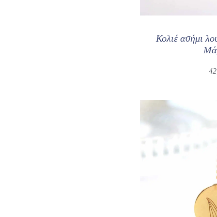
Κολιέ ασήμι λο
Μά
42