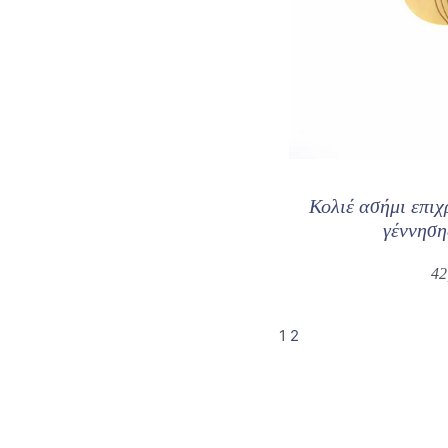
Κολιέ ασήμι επι
γέννηση
42
1
2