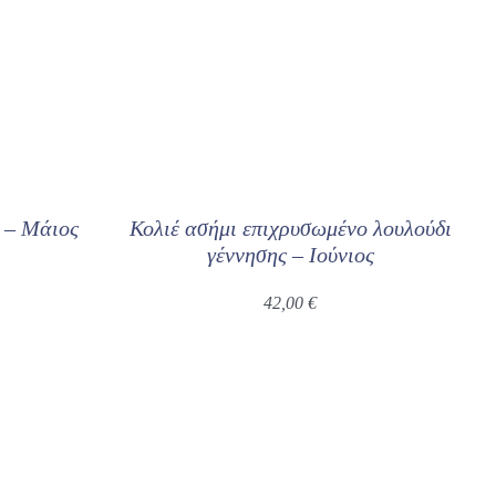
ς – Μάιος
Κολιέ ασήμι επιχρυσωμένο λουλούδι
γέννησης – Ιούνιος
42,00
€