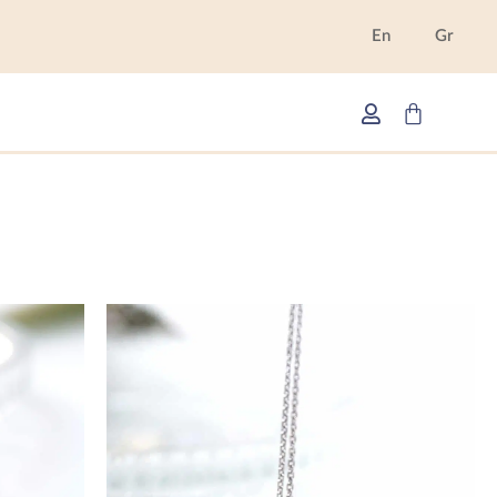
En
Gr
Cart