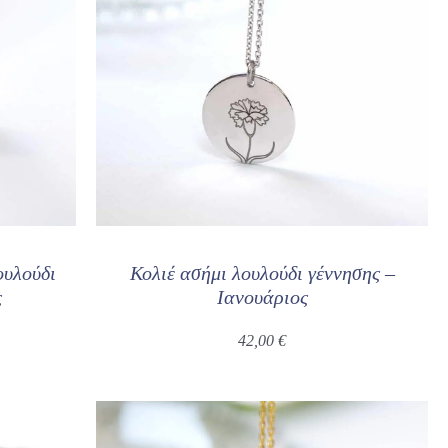
ουλούδι
Κολιέ ασήμι λουλούδι γέννησης –
ς
Ιανουάριος
42,00
€