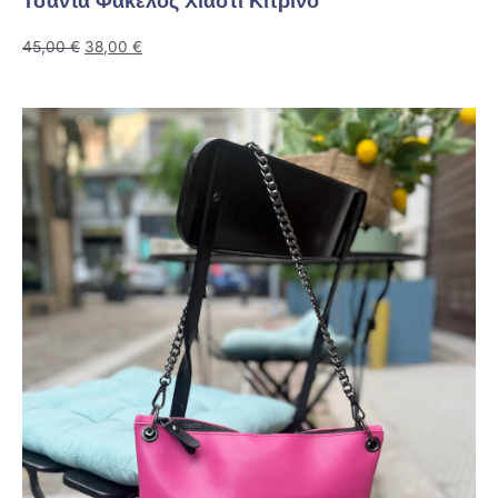
Τσάντα Φάκελος Χιαστί Κίτρινο
45,00
€
38,00
€