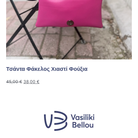
Τσάντα Φάκελος Χιαστί Φούξια
45,00
€
38,00
€