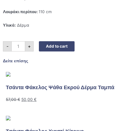
Λουράκι περίπου:
110 cm
Υλικά:
Δέρμα
Γυναικείο
-
+
Add to cart
τσαντάκι
μέσης
ταμπά
quantity
Δείτε επίσης
Τσάντα Φάκελος Ψάθα Εκρού Δέρμα Ταμπά
57,00
€
50,00
€