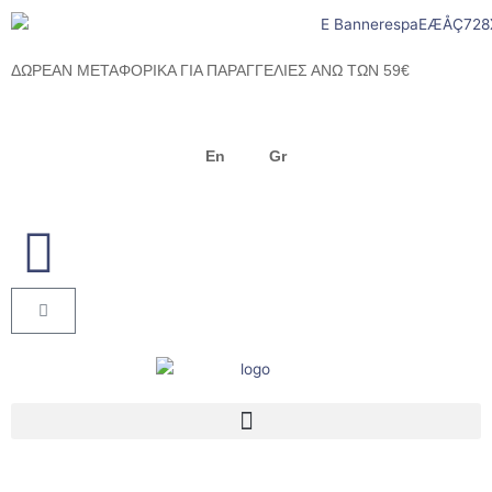
Μετάβαση
στο
περιεχόμενο
ΔΩΡΕΑΝ ΜΕΤΑΦΟΡΙΚΑ ΓΙΑ ΠΑΡΑΓΓΕΛΙΕΣ ΑΝΩ ΤΩΝ 59€
En
Gr
Cart
Menu
Products search