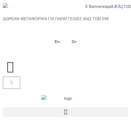
Μετάβαση
στο
περιεχόμενο
ΔΩΡΕΑΝ ΜΕΤΑΦΟΡΙΚΑ ΓΙΑ ΠΑΡΑΓΓΕΛΙΕΣ ΑΝΩ ΤΩΝ 59€
En
Gr
Cart
Menu
Products search