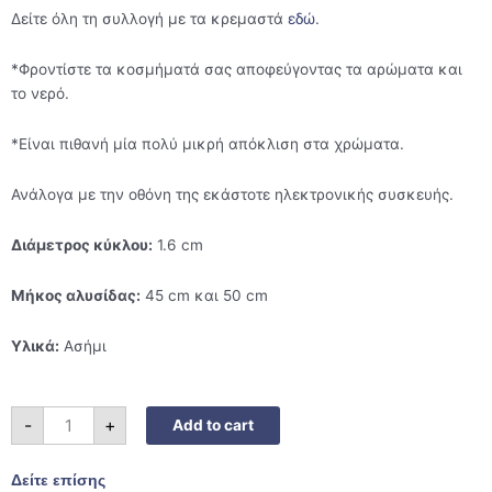
Δείτε όλη τη συλλογή με τα κρεμαστά
εδώ
.
*Φροντίστε τα κοσμήματά σας αποφεύγοντας τα αρώματα και
το νερό.
*Είναι πιθανή μία πολύ μικρή απόκλιση στα χρώματα.
Ανάλογα με την οθόνη της εκάστοτε ηλεκτρονικής συσκευής.
Διάμετρος κύκλου:
1.6 cm
Μήκος αλυσίδας:
45 cm και 50 cm
Υλικά:
Ασήμι
Κολιέ
-
+
Add to cart
ασήμι
λουλούδι
γέννησης
-
Δείτε επίσης
Σεπτέμβριος