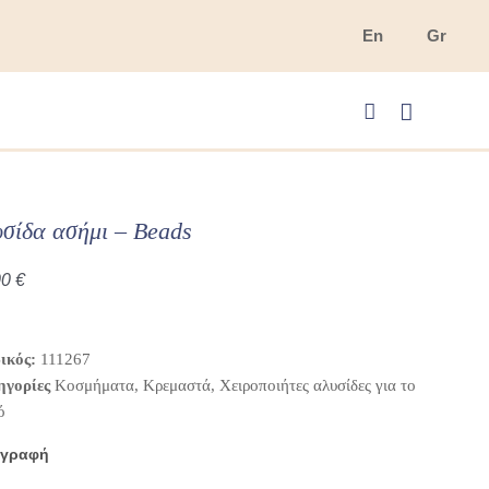
En
Gr
Cart
σίδα ασήμι – Beads
00
€
ικός:
111267
ηγορίες
Κοσμήματα
,
Κρεμαστά
,
Χειροποιήτες αλυσίδες για το
ό
ιγραφή