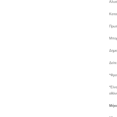
Αλυσ
Κατα
Πρωτ
Μπορ
Δημι
Δείτ
*Φρο
*Είν
οθόν
Μήκο