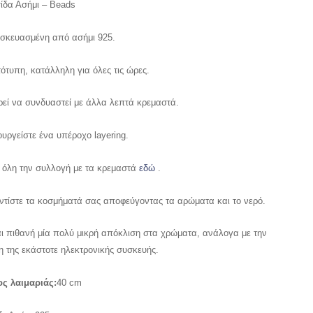
ίδα Ασήμι – Beads
σκευασμένη από ασήμι 925.
ότυπη, κατάλληλη για όλες τις ώρες.
εί να συνδυαστεί με άλλα λεπτά κρεμαστά.
ουργείστε ένα υπέροχο layering.
ε όλη την συλλογή με τα κρεμαστά
εδώ
.
ντίστε τα κοσμήματά σας αποφεύγοντας τα αρώματα και το νερό.
αι πιθανή μία πολύ μικρή απόκλιση στα χρώματα, ανάλογα με την
η της εκάστοτε ηλεκτρονικής συσκευής.
ς λαιμαριάς:
40 cm