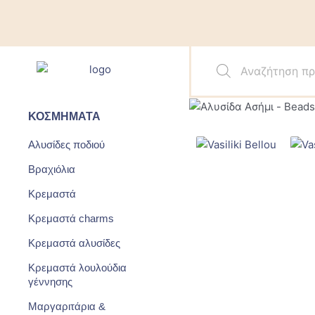
Μετάβαση
στο
περιεχόμενο
Products
search
ΚΟΣΜΉΜΑΤΑ
Αλυσίδες ποδιού
Βραχιόλια
Κρεμαστά
Κρεμαστά charms
Κρεμαστά αλυσίδες
Κρεμαστά λουλούδια
γέννησης
Μαργαριτάρια &