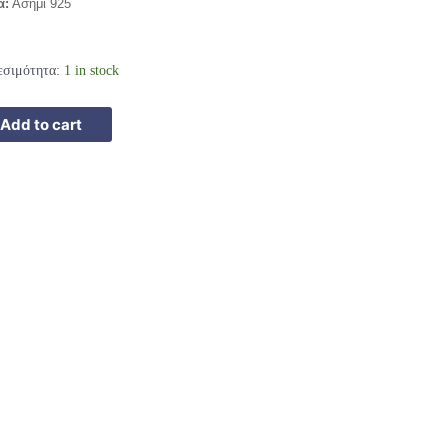
ά:
Ασήμι 925
εσιμότητα:
1 in stock
Add to cart