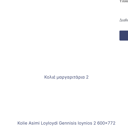
Υλικ
Διαθ