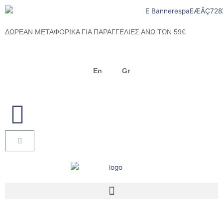
Μετάβαση
στο
περιεχόμενο
ΔΩΡΕΑΝ ΜΕΤΑΦΟΡΙΚΑ ΓΙΑ ΠΑΡΑΓΓΕΛΙΕΣ ΑΝΩ ΤΩΝ 59€
En
Gr
Cart
Menu
Products search